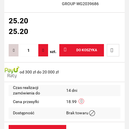
GROUP WG2039686
25.20
25.20
DO KOSZYKA
szt.
Do
od 300 zł do 20 000 zł
przechow
Czas realizacji
14 dni
zamówienia do
Cena przesyłki
18.99
Dostępność
Brak towaru