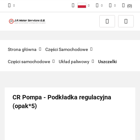
(
0
)
Polski
PLN
Zaloguj się
English
Zarejestruj się
EUR
Dodaj zgłoszenie
GBP
Zgody cookies
Strona główna
Części Samochodowe
Części samochodowe
Układ paliwowy
Uszczelki
CR Pompa - Podkładka regulacyjna
(opak*5)