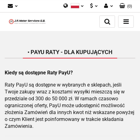
(
0
)
Polski
PLN
Zaloguj się
English
Zarejestruj się
EUR
Dodaj zgłoszenie
GBP
Zgody cookies
• PAYU RATY - DLA KUPUJĄCYCH
Kiedy są dostępne Raty PayU?
Raty PayU są dostępne w wybranych e sklepach, jeśli
Twoje zakupy wraz z kosztami wysyłki mieszczą się w
przedziale od 300 do 50 000 zł. W ramach czasowo
ograniczonej oferty, PayU może udostępnić możliwość
złożenia Zamówień dla innych kwot niż wskazane powyżej
o czym Klient jest poinformowany w trakcie składania
Zamówienia.