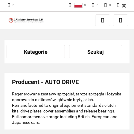
(
0
)
Polski
PLN
Zaloguj się
English
Zarejestruj się
EUR
Dodaj zgłoszenie
GBP
Zgody cookies
Kategorie
Szukaj
Producent - AUTO DRIVE
Regenerowane zestawy sprzęgieł, tarcze sprzęgła i łożyska
oporowe do oldtimerów, głównie brytyjskich.
Remanufactured to original equipment standards clutch
kits, drive plates, cover assemblies and release bearings.
Full comprehensive range including British, European and
Japanese cars.