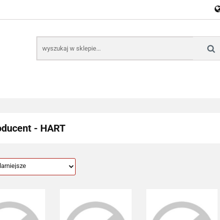
E
NARZĘDZIA
CZĘŚCI SAMOCHODOWE
AKTU
KTRONICZNE
B2B
CZĘŚCI SAMOCHODOWE
AKTUALNOŚCI
KOM
oducent - HART