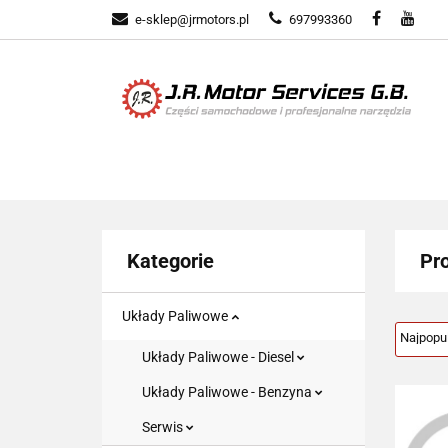
e-sklep@jrmotors.pl
697993360
UKŁADY PALIWOW
KOMPONENTY ELE
UKŁADY PALIWOWE
NARZĘDZIA
Kategorie
Pr
Układy Paliwowe
Układy Paliwowe - Diesel
Układy Paliwowe - Benzyna
Serwis