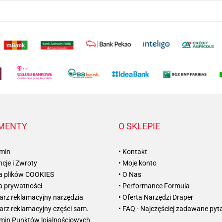
MENTY
O SKLEPIE
amin
• Kontakt
cje i Zwroty
• Moje konto
ka plików COOKIES
• O Nas
ka prywatności
• Performance Formula
arz reklamacyjny narzędzia
• Oferta Narzędzi Draper
arz reklamacyjny części sam.
• FAQ - Najczęściej zadawane pyt
amin Punktów lojalnościowych