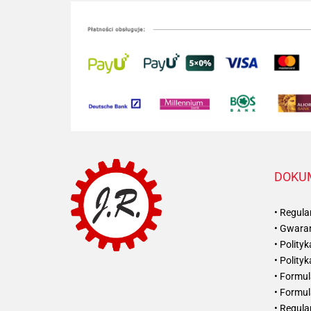
DOKU
• Regul
• Gwaran
• Polity
• Polity
• Formul
• Formul
• Regul