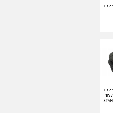
Osło
Osło
NISS
STAN