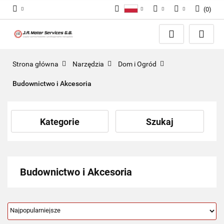
(
0
)
Polski
PLN
Zaloguj się
English
Zarejestruj się
EUR
Dodaj zgłoszenie
GBP
Strona główna
Narzędzia
Dom i Ogród
Zgody cookies
Budownictwo i Akcesoria
Kategorie
Szukaj
Budownictwo i Akcesoria