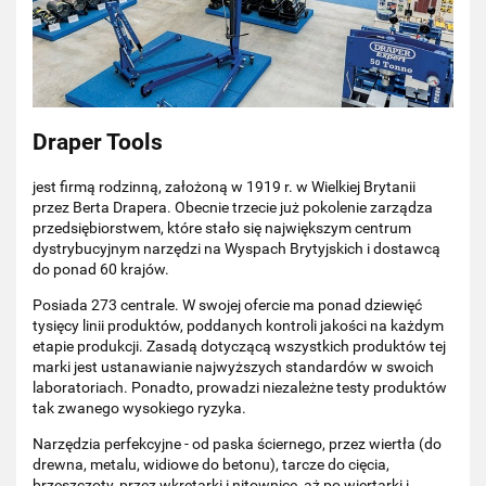
Draper Tools
jest firmą rodzinną, założoną w 1919 r. w Wielkiej Brytanii
przez Berta Drapera. Obecnie trzecie już pokolenie zarządza
przedsiębiorstwem, które stało się największym centrum
dystrybucyjnym narzędzi na Wyspach Brytyjskich i dostawcą
do ponad 60 krajów.
Posiada 273 centrale. W swojej ofercie ma ponad dziewięć
tysięcy linii produktów, poddanych kontroli jakości na każdym
etapie produkcji. Zasadą dotyczącą wszystkich produktów tej
marki jest ustanawianie najwyższych standardów w swoich
laboratoriach. Ponadto, prowadzi niezależne testy produktów
tak zwanego wysokiego ryzyka.
Narzędzia perfekcyjne - od paska ściernego, przez wiertła (do
drewna, metalu, widiowe do betonu), tarcze do cięcia,
brzeszczoty, przez wkrętarki i nitownice, aż po wiertarki i