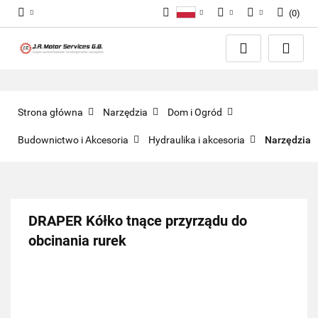
(
0
)
Polski
PLN
Zaloguj się
English
Zarejestruj się
EUR
Dodaj zgłoszenie
GBP
Zgody cookies
Strona główna
Narzędzia
Dom i Ogród
Budownictwo i Akcesoria
Hydraulika i akcesoria
Narzędzia
DRAPER Kółko tnące przyrządu do
obcinania rurek