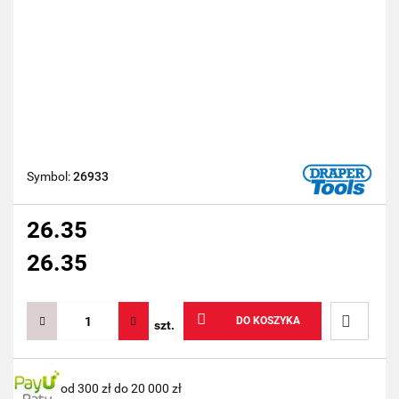
Symbol:
26933
26.35
26.35
DO KOSZYKA
szt.
Do
od 300 zł do 20 000 zł
przechow