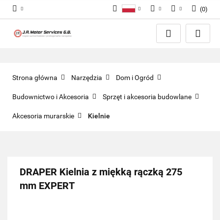
(
0
)
Polski
PLN
Zaloguj się
English
Zarejestruj się
EUR
Dodaj zgłoszenie
GBP
Zgody cookies
Strona główna
Narzędzia
Dom i Ogród
Budownictwo i Akcesoria
Sprzęt i akcesoria budowlane
Akcesoria murarskie
Kielnie
DRAPER Kielnia z miękką rączką 275
mm EXPERT