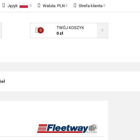
Język
Waluta:
PLN
Strefa klienta
LNOŚCI
Polski
PLN
Zaloguj się
TWÓJ KOSZYK
English
EUR
Zarejestruj się
0
0 zł
GBP
Dodaj zgłoszenie
Zgody cookies
ONENTY ELEKTRONICZNE
B2B
ieł