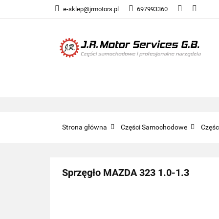
e-sklep@jrmotors.pl
697993360
UKŁADY PALIWOW
KOMPONENTY ELE
UKŁADY PALIWOWE
NARZĘDZIA
Strona główna
Części Samochodowe
Częś
Sprzęgło MAZDA 323 1.0-1.3