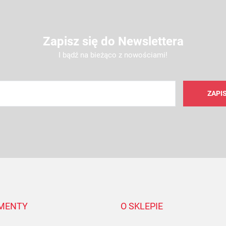
Zapisz się do Newslettera
I bądź na bieżąco z nowościami!
AMC FILTER
MENTY
O SKLEPIE