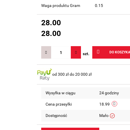
Waga produktu Gram
0.15
28.00
28.00
DO KOSZYK
szt.
od 300 zł do 20 000 zł
Wysyłka w ciągu
24 godziny
Cena przesyłki
18.99
Dostępność
Mało