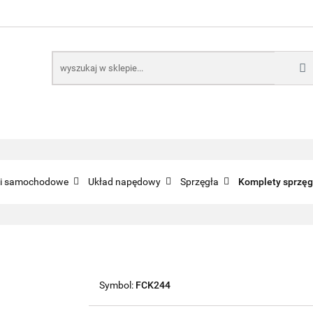
E
NARZĘDZIA
CZĘŚCI SAMOCHODOWE
AKTUA
KTRONICZNE
B2B
CZĘŚCI SAMOCHODOWE
AKTUALNOŚCI
KOMP
ci samochodowe
Układ napędowy
Sprzęgła
Komplety sprzęg
Symbol:
FCK244