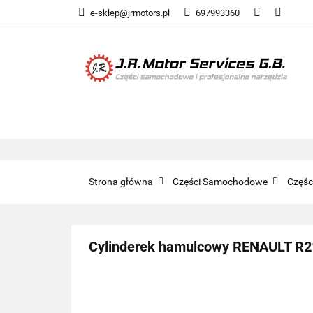
e-sklep@jrmotors.pl
697993360
UKŁADY PALIWOW
KOMPONENTY ELE
UKŁADY PALIWOWE
NARZĘDZIA
Strona główna
Części Samochodowe
Częś
Cylinderek hamulcowy RENAULT R2