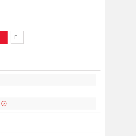
A
Do
przechowalni
!