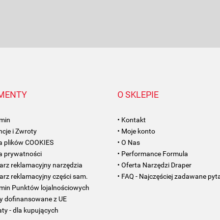
AMC FILTER
MENTY
O SKLEPIE
amin
• Kontakt
cje i Zwroty
• Moje konto
ANAM
ka plików COOKIES
• O Nas
ka prywatności
• Performance Formula
arz reklamacyjny narzędzia
• Oferta Narzędzi Draper
arz reklamacyjny części sam.
• FAQ - Najczęściej zadawane pyt
amin Punktów lojalnościowych
ty dofinansowane z UE
aty - dla kupujących