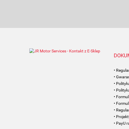
DOKU
• Regul
• Gwaran
• Polity
• Polity
• Formul
• Formul
• Regul
• Projek
• PayU r