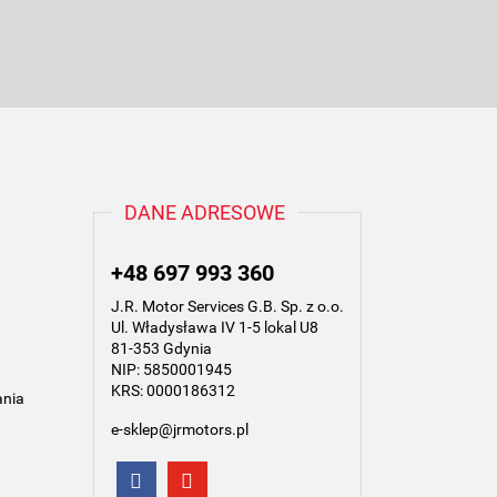
DANE ADRESOWE
+48 697 993 360
J.R. Motor Services G.B. Sp. z o.o.
Ul. Władysława IV 1-5 lokal U8
81-353 Gdynia
NIP: 5850001945
KRS: 0000186312
ania
e-sklep@jrmotors.pl