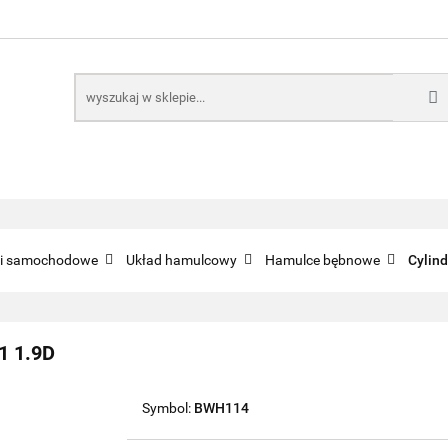
E
NARZĘDZIA
CZĘŚCI SAMOCHODOWE
AKTUA
KTRONICZNE
B2B
CZĘŚCI SAMOCHODOWE
AKTUALNOŚCI
KOMP
ci samochodowe
Układ hamulcowy
Hamulce bębnowe
Cylind
1 1.9D
Symbol:
BWH114