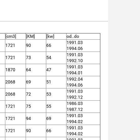
[cm3]
[KM]
[kw]
od..do
1991.03
1721
90
66
1994.06
1991.03
1721
73
54
1992.10
1991.03
1870
64
47
1994.01
1992.04
2068
69
51
1994.06
1991.03
2068
72
53
1992.12
1986.03
1721
75
55
1987.12
1991.03
1721
94
69
1994.02
1991.03
1721
90
66
1994.02