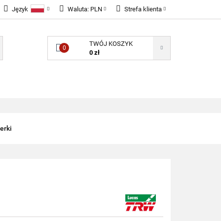
Język
Waluta:
PLN
Strefa klienta
LNOŚCI
Polski
PLN
Zaloguj się
TWÓJ KOSZYK
English
EUR
Zarejestruj się
0
0 zł
GBP
Dodaj zgłoszenie
Zgody cookies
ONENTY ELEKTRONICZNE
B2B
erki