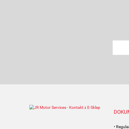
DOKU
• Regul