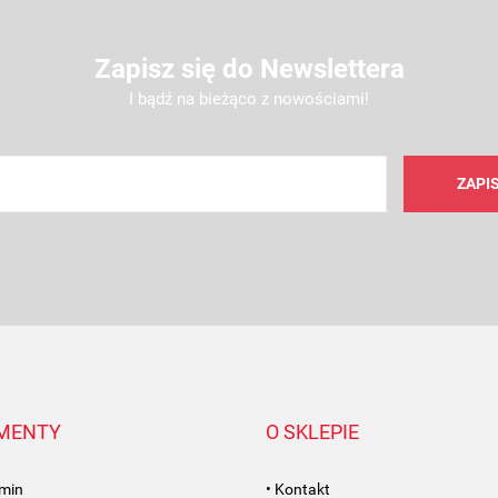
Zapisz się do Newslettera
I bądź na bieżąco z nowościami!
AMC FILTER
MENTY
O SKLEPIE
amin
• Kontakt