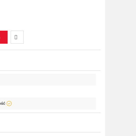
A
Do
przechowalni
ość