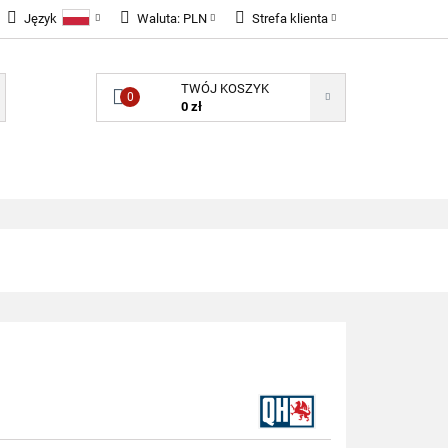
Język
Waluta:
PLN
Strefa klienta
LNOŚCI
Polski
PLN
Zaloguj się
TWÓJ KOSZYK
English
EUR
Zarejestruj się
0
0 zł
GBP
Dodaj zgłoszenie
Zgody cookies
ONENTY ELEKTRONICZNE
B2B