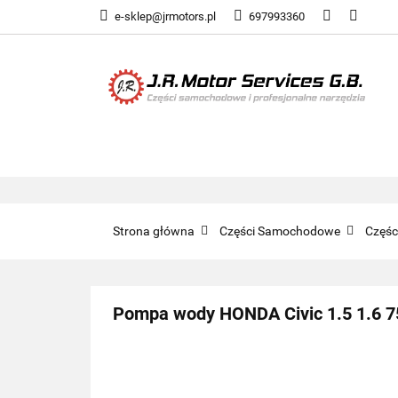
e-sklep@jrmotors.pl
697993360
UKŁADY PALIWOW
KOMPONENTY ELE
UKŁADY PALIWOWE
NARZĘDZIA
Strona główna
Części Samochodowe
Częś
Pompa wody HONDA Civic 1.5 1.6 7