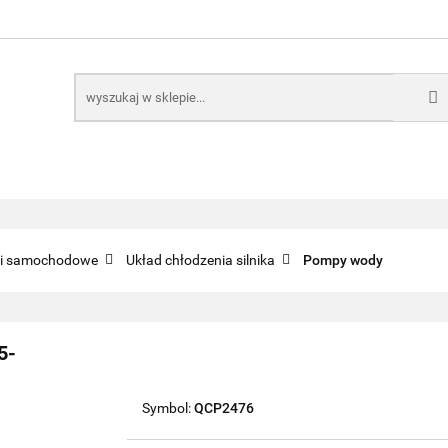
E
NARZĘDZIA
CZĘŚCI SAMOCHODOWE
AKTUA
KTRONICZNE
B2B
CZĘŚCI SAMOCHODOWE
AKTUALNOŚCI
KOMP
ci samochodowe
Układ chłodzenia silnika
Pompy wody
5-
Symbol:
QCP2476