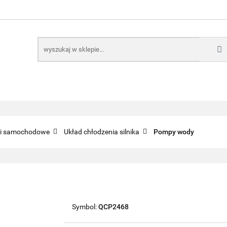
E
NARZĘDZIA
CZĘŚCI SAMOCHODOWE
AKTUA
KTRONICZNE
B2B
CZĘŚCI SAMOCHODOWE
AKTUALNOŚCI
KOMP
ci samochodowe
Układ chłodzenia silnika
Pompy wody
Symbol:
QCP2468