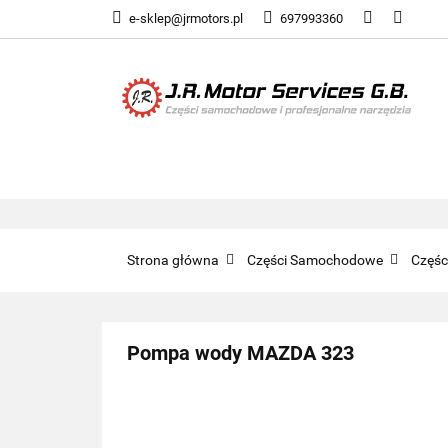
e-sklep@jrmotors.pl
697993360
UKŁADY PALIWOW
KOMPONENTY ELE
UKŁADY PALIWOWE
NARZĘDZIA
Strona główna
Części Samochodowe
Częś
Pompa wody MAZDA 323