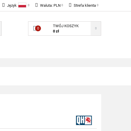
Język
Waluta:
PLN
Strefa klienta
LNOŚCI
Polski
PLN
Zaloguj się
TWÓJ KOSZYK
English
EUR
Zarejestruj się
0
0 zł
GBP
Dodaj zgłoszenie
Zgody cookies
ONENTY ELEKTRONICZNE
B2B