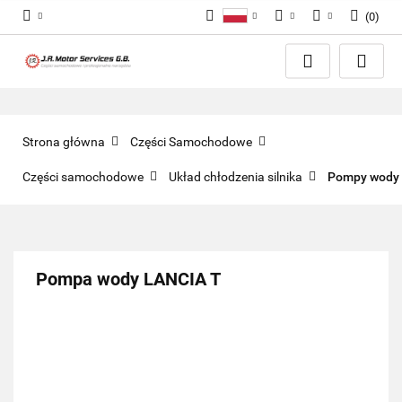
(
0
)
Polski
PLN
Zaloguj się
English
Zarejestruj się
EUR
Dodaj zgłoszenie
GBP
Zgody cookies
Strona główna
Części Samochodowe
Części samochodowe
Układ chłodzenia silnika
Pompy wody
Pompa wody LANCIA T