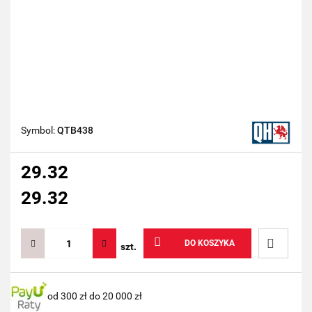
Symbol:
QTB438
29.32
29.32
DO KOSZYKA
szt.
Do
od 300 zł do 20 000 zł
przechow