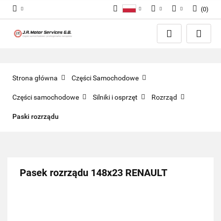
(
0
)
Polski
PLN
Zaloguj się
English
Zarejestruj się
EUR
Dodaj zgłoszenie
GBP
Zgody cookies
Strona główna
Części Samochodowe
Części samochodowe
Silniki i osprzęt
Rozrząd
Paski rozrządu
Pasek rozrządu 148x23 RENAULT