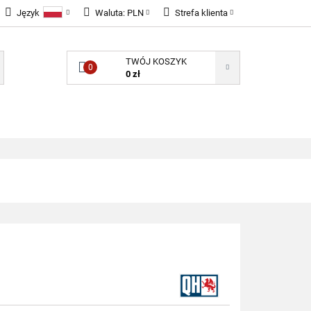
Język
Waluta:
PLN
Strefa klienta
LNOŚCI
Polski
PLN
Zaloguj się
TWÓJ KOSZYK
English
EUR
Zarejestruj się
0
0 zł
GBP
Dodaj zgłoszenie
Zgody cookies
ONENTY ELEKTRONICZNE
B2B