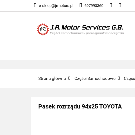
e-sklep@jrmotors.pl
697993360
UKŁADY PALIWOW
KOMPONENTY ELE
UKŁADY PALIWOWE
NARZĘDZIA
Strona główna
Części Samochodowe
Częś
Pasek rozrządu 94x25 TOYOTA