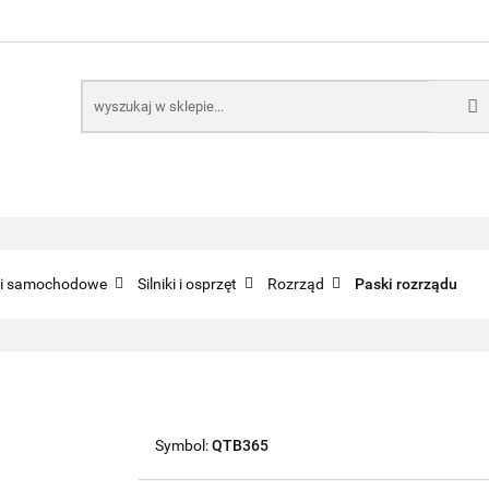
E
NARZĘDZIA
CZĘŚCI SAMOCHODOWE
AKTUA
KTRONICZNE
B2B
CZĘŚCI SAMOCHODOWE
AKTUALNOŚCI
KOMP
ci samochodowe
Silniki i osprzęt
Rozrząd
Paski rozrządu
Symbol:
QTB365