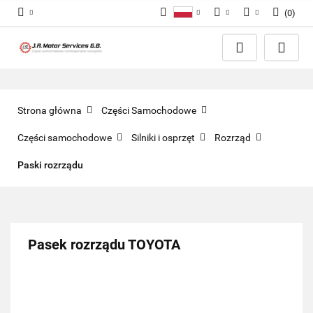
(
0
)
Polski
PLN
Zaloguj się
English
Zarejestruj się
EUR
Dodaj zgłoszenie
GBP
Zgody cookies
Strona główna
Części Samochodowe
Części samochodowe
Silniki i osprzęt
Rozrząd
Paski rozrządu
Pasek rozrządu TOYOTA