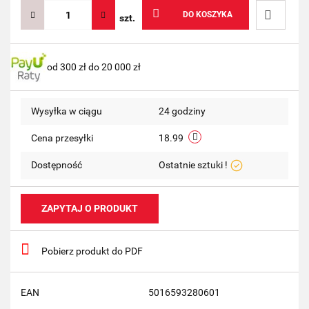
DO KOSZYKA
szt.
Do
od 300 zł do 20 000 zł
przechow
Wysyłka w ciągu
24 godziny
Cena przesyłki
18.99
Dostępność
Ostatnie sztuki !
ZAPYTAJ O PRODUKT
Pobierz produkt do PDF
EAN
5016593280601