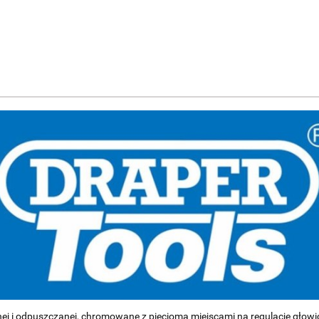
 i odpuszczanej, chromowane z pięcioma miejscami na regulację głowi