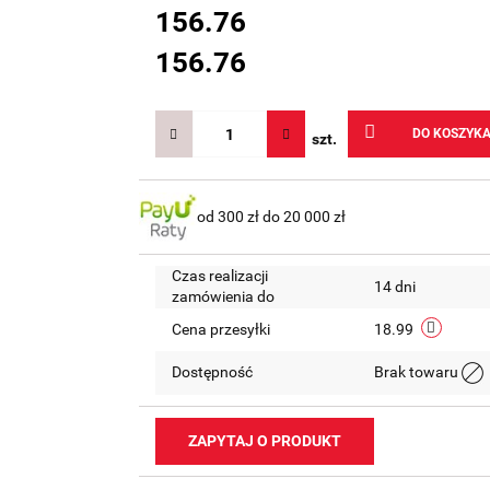
156.76
156.76
DO KOSZYK
szt.
od 300 zł do 20 000 zł
Czas realizacji
14 dni
zamówienia do
Cena przesyłki
18.99
Dostępność
Brak towaru
ZAPYTAJ O PRODUKT