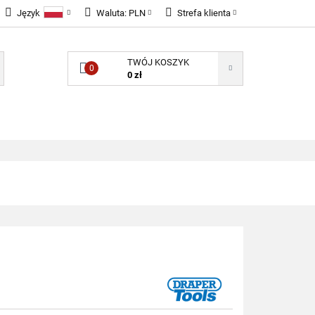
Język
Waluta:
PLN
Strefa klienta
LNOŚCI
Polski
PLN
Zaloguj się
TWÓJ KOSZYK
English
EUR
Zarejestruj się
0
0 zł
GBP
Dodaj zgłoszenie
Zgody cookies
ONENTY ELEKTRONICZNE
B2B