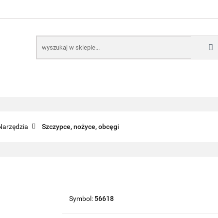
E
NARZĘDZIA
CZĘŚCI SAMOCHODOWE
AKTUA
KTRONICZNE
B2B
CZĘŚCI SAMOCHODOWE
AKTUALNOŚCI
KOMP
Narzędzia
Szczypce, nożyce, obcęgi
Symbol:
56618