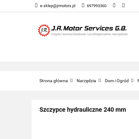
e-sklep@jrmotors.pl
697993360
UKŁADY PALIWOW
KOMPONENTY ELE
UKŁADY PALIWOWE
NARZĘDZIA
Strona główna
Narzędzia
Dom i Ogród
Szczypce hydrauliczne 240 mm