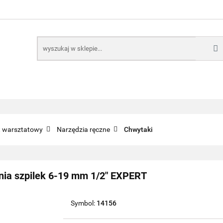
E
NARZĘDZIA
CZĘŚCI SAMOCHODOWE
AKTUA
KTRONICZNE
B2B
CZĘŚCI SAMOCHODOWE
AKTUALNOŚCI
KOMP
ęt warsztatowy
Narzędzia ręczne
Chwytaki
nia szpilek 6-19 mm 1/2" EXPERT
Symbol:
14156