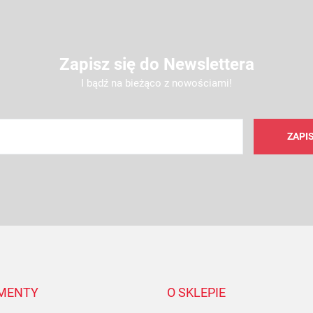
Zapisz się do Newslettera
I bądź na bieżąco z nowościami!
AMC FILTER
MENTY
O SKLEPIE