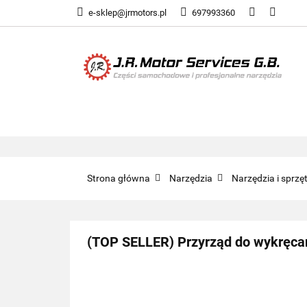
e-sklep@jrmotors.pl
697993360
UKŁADY PALIWOW
KOMPONENTY ELE
UKŁADY PALIWOWE
NARZĘDZIA
Strona główna
Narzędzia
Narzędzia i sprz
(TOP SELLER) Przyrząd do wykręca