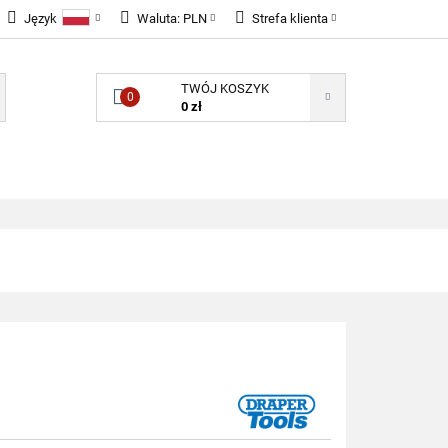
Język
Waluta:
PLN
Strefa klienta
LNOŚCI
Polski
PLN
Zaloguj się
TWÓJ KOSZYK
English
EUR
Zarejestruj się
0
0 zł
GBP
Dodaj zgłoszenie
Zgody cookies
ONENTY ELEKTRONICZNE
B2B