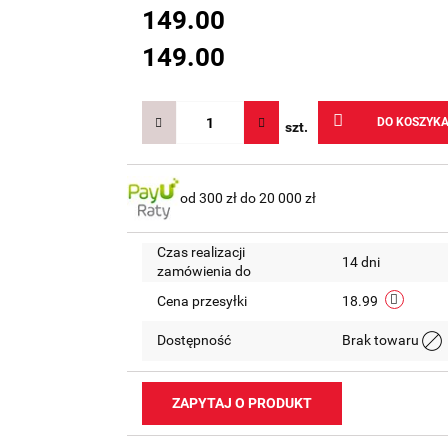
149.00
149.00
DO KOSZYK
szt.
od 300 zł do 20 000 zł
Czas realizacji
14 dni
zamówienia do
Cena przesyłki
18.99
Dostępność
Brak towaru
ZAPYTAJ O PRODUKT