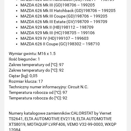
MAZDA 626 Mk III (GD)198706 – 199205
MAZDA 626 Mk III Hatchback (GD)198706 – 199205
MAZDA 626 Mk III Coupe (GD)198706 – 199205
MAZDA 626 Mk III Estate (GV)198709 – 199709
MAZDA 929 Mk II (HB)198112 – 198709
MAZDA 929 Mk III (HC)198705 – 199106
MAZDA 929 IV (HD)199107 – 199603
MAZDA 626 II Coupe (GC)198302 – 198710
Wymiar gwintu: M16 x 1.5
Ilość biegunów: 1
Zakres temperatury od [°C]: 97
Zakres temperatury do [°C]: 92
Ciężar [kg]: 0,05
Rozmiar klucza: 17
Techniczny numer informacyjny: Circuit N.C.
Temperatura robocza od [°C]: 97
Temperatura robocza do [°C]: 92
Numery katalogowe zamienników:CALORSTAT by Vernet
TS2641, ELTA AUTOMOTIVE EV2118, ELTA AUTOMOTIVE
XTS8019, MOTAQUIP LVRF406, VEMO V32-99-0003, WXQP
12084