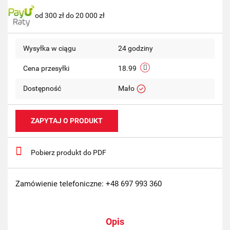
od 300 zł do 20 000 zł
przechow
Wysyłka w ciągu
24 godziny
Cena przesyłki
18.99
Dostępność
Mało
ZAPYTAJ O PRODUKT
Pobierz produkt do PDF
Zamówienie telefoniczne: +48 697 993 360
Opis