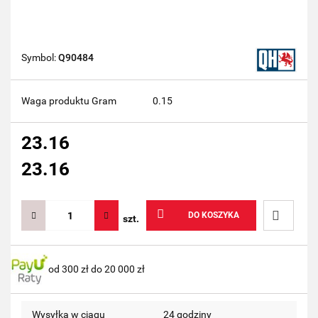
Symbol:
Q90484
Waga produktu Gram
0.15
23.16
23.16
DO KOSZYKA
szt.
Do
od 300 zł do 20 000 zł
przechow
Wysyłka w ciągu
24 godziny