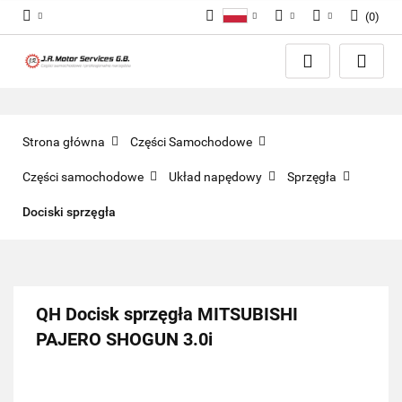
(
0
)
Polski
PLN
Zaloguj się
English
Zarejestruj się
EUR
Dodaj zgłoszenie
GBP
Zgody cookies
Strona główna
Części Samochodowe
Części samochodowe
Układ napędowy
Sprzęgła
Dociski sprzęgła
QH Docisk sprzęgła MITSUBISHI
PAJERO SHOGUN 3.0i