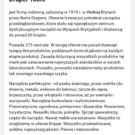
jest firmą rodzinną, założoną w 1919 r. w Wielkiej Brytanii
przez Berta Drapera. Obecnie trzecie już pokolenie zarządza
przedsiębiorstwem, które stało się największym centrum
dystrybucyjnym narzędzi na Wyspach Brytyjskich i dostawcą
do ponad 60 krajów.
Posiada 273 centrale. W swojej ofercie ma ponad dziewięć
tysięcy linii produktów, poddanych kontroli jakości na każdym
etapie produkcji. Zasadą dotyczącą wszystkich produktów tej
marki jest ustanawianie najwyższych standardów w swoich
laboratoriach. Ponadto, prowadzi niezależne testy produktów
tak zwanego wysokiego ryzyka.
Narzędzia perfekcyjne - od paska ściernego, przez wiertła (do
drewna, metalu, widiowe do betonu), tarcze do cięcia,
brzeszczoty, przez wkrętarki i nitownice, aż po wiertarki i
wyrzynarki. Narzędzia budowlane i wykończeniowe.
Pneumatyczne, ogrodowe, pomiarowe i ślusarskie. Rowerowe,
turystyczne. Nasadki, klucze, pokrętła. Sprzęt spawalniczy,
części do narzędzi. Nawet meble warsztatowe. Wszystko to
znajdziemy w ofercie Draper. Wszystko przetestowane,
solidne, najwyższej jakości. Pewne i niezawodne.