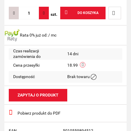
DO KOSZYKA
szt.
Do
Rata 0% już od:
/ mc
przechow
Czas realizacji
14 dni
zamówienia do
Cena przesyłki
18.99
Dostępność
Brak towaru
ZAPYTAJ O PRODUKT
Pobierz produkt do PDF
EAN
5010559894512