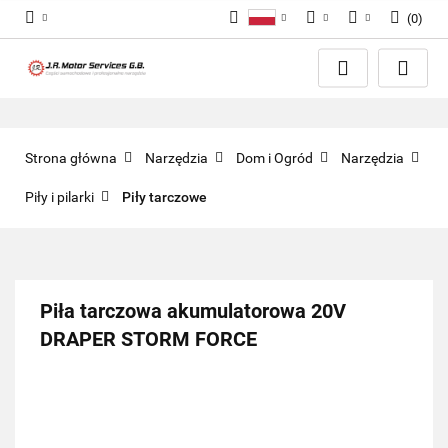
(
0
)
Polski
PLN
Zaloguj się
English
Zarejestruj się
EUR
Dodaj zgłoszenie
GBP
Zgody cookies
Strona główna
Narzędzia
Dom i Ogród
Narzędzia
Piły i pilarki
Piły tarczowe
Piła tarczowa akumulatorowa 20V
DRAPER STORM FORCE