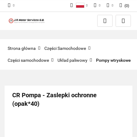
(
0
)
Polski
PLN
Zaloguj się
English
Zarejestruj się
EUR
Dodaj zgłoszenie
GBP
Zgody cookies
Strona główna
Części Samochodowe
Części samochodowe
Układ paliwowy
Pompy wtryskowe
CR Pompa - Zaslepki ochronne
(opak*40)