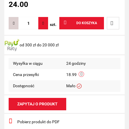
24.00
DO KOSZYKA
szt.
Do
od 300 zł do 20 000 zł
przechow
Wysyłka w ciągu
24 godziny
Cena przesyłki
18.99
Dostępność
Mało
ZAPYTAJ O PRODUKT
Pobierz produkt do PDF