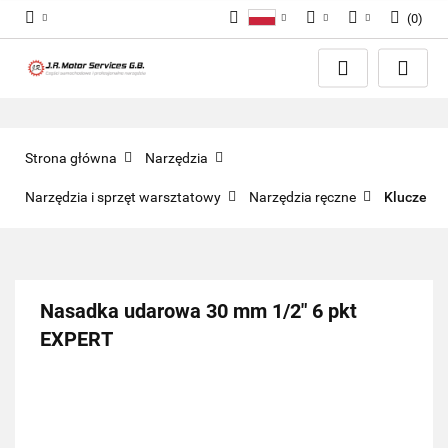
(
0
)
Polski
PLN
Zaloguj się
English
Zarejestruj się
EUR
Dodaj zgłoszenie
GBP
Zgody cookies
Strona główna
Narzędzia
Narzędzia i sprzęt warsztatowy
Narzędzia ręczne
Klucze
Nasadka udarowa 30 mm 1/2" 6 pkt
EXPERT