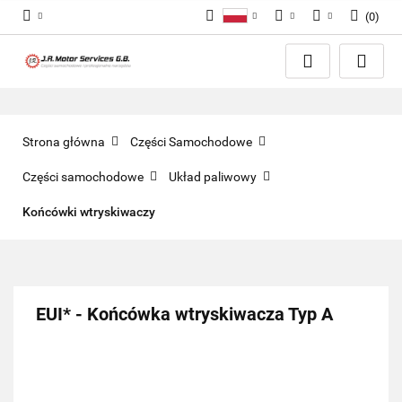
(
0
)
Polski
PLN
Zaloguj się
English
Zarejestruj się
EUR
Dodaj zgłoszenie
GBP
Zgody cookies
Strona główna
Części Samochodowe
Części samochodowe
Układ paliwowy
Końcówki wtryskiwaczy
EUI* - Końcówka wtryskiwacza Typ A