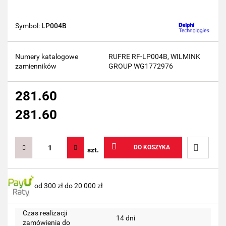
Symbol:
LP004B
Numery katalogowe
RUFRE RF-LP004B, WILMINK
zamienników
GROUP WG1772976
281.60
281.60
DO KOSZYKA
szt.
Do
od 300 zł do 20 000 zł
przechow
Czas realizacji
14 dni
zamówienia do