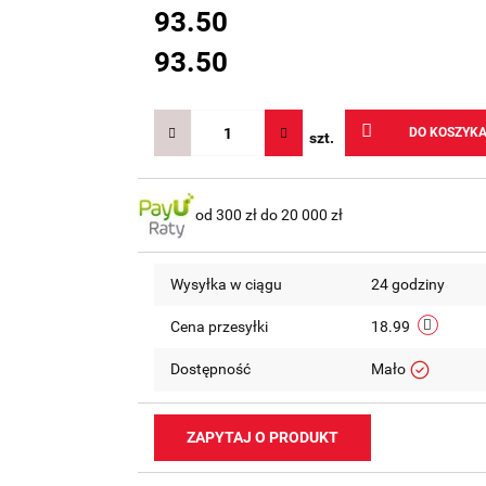
93.50
93.50
DO KOSZYK
szt.
od 300 zł do 20 000 zł
Wysyłka w ciągu
24 godziny
Cena przesyłki
18.99
Dostępność
Mało
ZAPYTAJ O PRODUKT