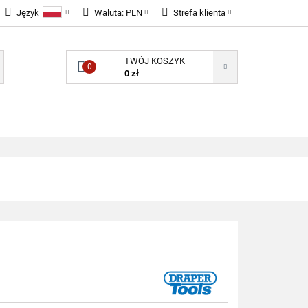
Język
Waluta:
PLN
Strefa klienta
LNOŚCI
Polski
PLN
Zaloguj się
TWÓJ KOSZYK
English
EUR
Zarejestruj się
0
0 zł
GBP
Dodaj zgłoszenie
Zgody cookies
ONENTY ELEKTRONICZNE
B2B