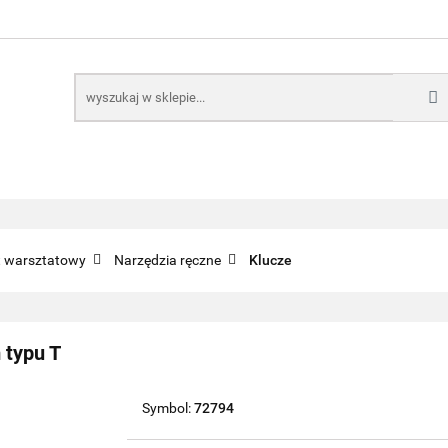
E
NARZĘDZIA
CZĘŚCI SAMOCHODOWE
AKTUA
KTRONICZNE
B2B
CZĘŚCI SAMOCHODOWE
AKTUALNOŚCI
KOMP
ęt warsztatowy
Narzędzia ręczne
Klucze
 typu T
Symbol:
72794