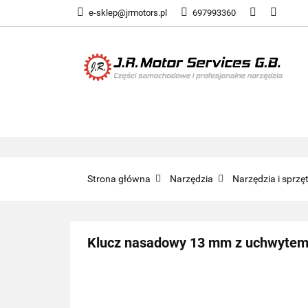
e-sklep@jrmotors.pl
697993360
UKŁADY PALIWOW
KOMPONENTY ELE
UKŁADY PALIWOWE
NARZĘDZIA
Strona główna
Narzędzia
Narzędzia i sprz
Klucz nasadowy 13 mm z uchwytem