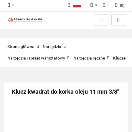
(
0
)
Polski
PLN
Zaloguj się
English
Zarejestruj się
EUR
Dodaj zgłoszenie
GBP
Zgody cookies
Strona główna
Narzędzia
Narzędzia i sprzęt warsztatowy
Narzędzia ręczne
Klucze
Klucz kwadrat do korka oleju 11 mm 3/8"