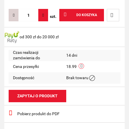
DO KOSZYKA
szt.
Do
od 300 zł do 20 000 zł
przechow
Czas realizacji
14 dni
zamówienia do
Cena przesyłki
18.99
Dostępność
Brak towaru
ZAPYTAJ O PRODUKT
Pobierz produkt do PDF