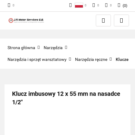
(
0
)
Polski
PLN
Zaloguj się
English
Zarejestruj się
EUR
Dodaj zgłoszenie
GBP
Zgody cookies
Strona główna
Narzędzia
Narzędzia i sprzęt warsztatowy
Narzędzia ręczne
Klucze
Klucz imbusowy 12 x 55 mm na nasadce
1/2"