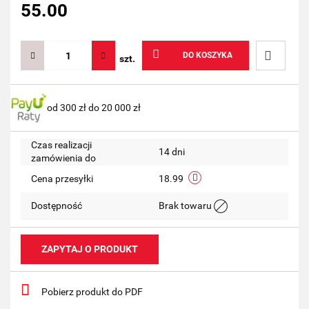
55.00
DO KOSZYKA
szt.
Do
od 300 zł do 20 000 zł
przechow
Czas realizacji
14 dni
zamówienia do
Cena przesyłki
18.99
Dostępność
Brak towaru
ZAPYTAJ O PRODUKT
Pobierz produkt do PDF