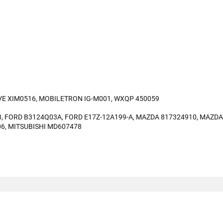
VE XIM0516, MOBILETRON IG-M001, WXQP 450059
8, FORD B3124Q03A, FORD E17Z-12A199-A, MAZDA 817324910, MAZDA
06, MITSUBISHI MD607478