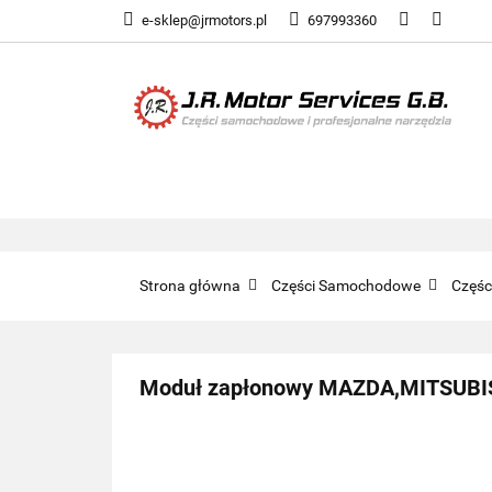
e-sklep@jrmotors.pl
697993360
UKŁADY PALIWOW
KOMPONENTY ELE
UKŁADY PALIWOWE
NARZĘDZIA
Strona główna
Części Samochodowe
Częś
Moduł zapłonowy MAZDA,MITSUBI