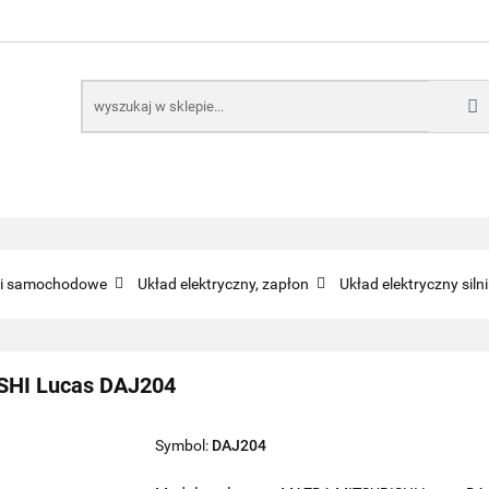
E
NARZĘDZIA
CZĘŚCI SAMOCHODOWE
AKTUA
KTRONICZNE
B2B
CZĘŚCI SAMOCHODOWE
AKTUALNOŚCI
KOMP
ci samochodowe
Układ elektryczny, zapłon
Układ elektryczny siln
SHI Lucas DAJ204
Symbol:
DAJ204