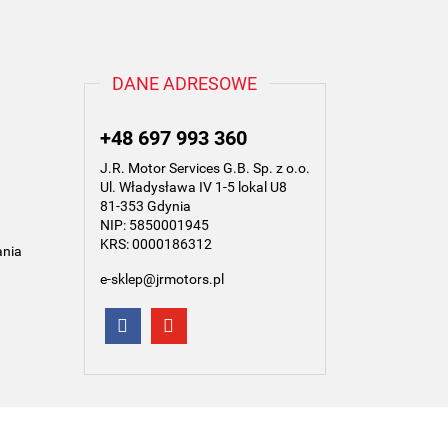
DANE ADRESOWE
+48 697 993 360
J.R. Motor Services G.B. Sp. z o.o.
Ul. Władysława IV 1-5 lokal U8
81-353 Gdynia
NIP: 5850001945
KRS: 0000186312
ania
e-sklep@jrmotors.pl