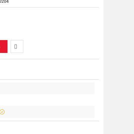
J204
A
Do
przechowalni