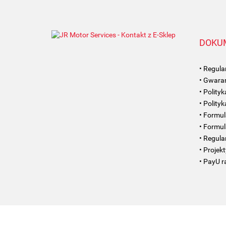
DOKU
• Regul
• Gwaran
• Polity
• Polity
• Formul
• Formul
• Regul
• Projek
• PayU r