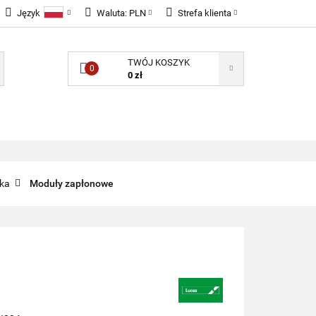
Język
Waluta:
PLN
Strefa klienta
LNOŚCI
Polski
PLN
Zaloguj się
TWÓJ KOSZYK
English
EUR
Zarejestruj się
0
0 zł
GBP
Dodaj zgłoszenie
Zgody cookies
ONENTY ELEKTRONICZNE
B2B
ika
Moduły zapłonowe