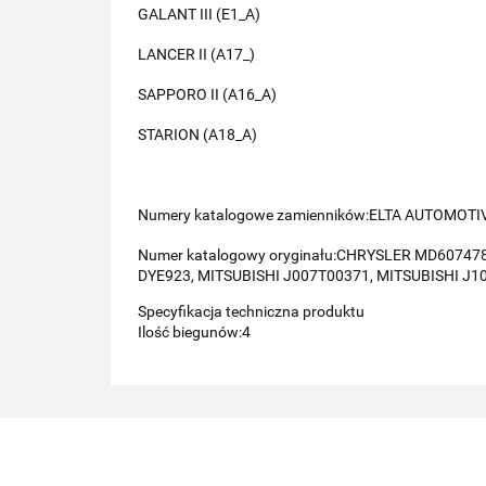
GALANT III (E1_A)
LANCER II (A17_)
SAPPORO II (A16_A)
STARION (A18_A)
Numery katalogowe zamienników:ELTA AUTOMOTI
Numer katalogowy oryginału:CHRYSLER MD60747
DYE923, MITSUBISHI J007T00371, MITSUBISHI J1
Specyfikacja techniczna produktu
Ilość biegunów:4