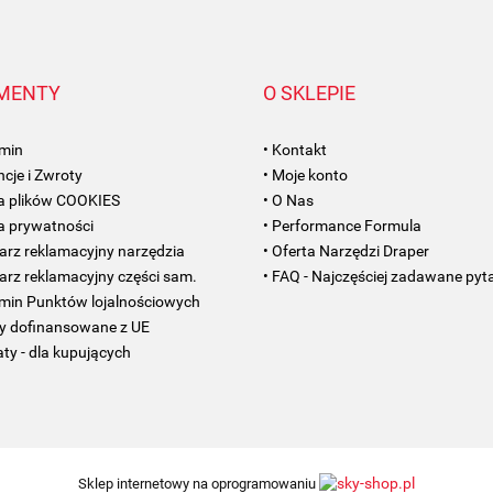
AMC FILTER
MENTY
O SKLEPIE
amin
• Kontakt
cje i Zwroty
• Moje konto
ANAM
ka plików COOKIES
• O Nas
ka prywatności
• Performance Formula
arz reklamacyjny narzędzia
• Oferta Narzędzi Draper
arz reklamacyjny części sam.
• FAQ - Najczęściej zadawane pyt
amin Punktów lojalnościowych
ty dofinansowane z UE
aty - dla kupujących
Sklep internetowy na oprogramowaniu