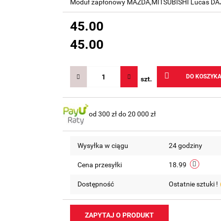
Moduł zapłonowy MAZDA,MITSUBISHI Lucas DA
45.00
45.00
DO KOSZYK
szt.
od 300 zł do 20 000 zł
Wysyłka w ciągu
24 godziny
Cena przesyłki
18.99
Dostępność
Ostatnie sztuki !
ZAPYTAJ O PRODUKT