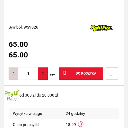
Symbol:
WS9326
65.00
65.00
DO KOSZYKA
szt.
Do
od 300 zł do 20 000 zł
przechow
Wysyłka w ciągu
24 godziny
Cena przesyłki
18.99