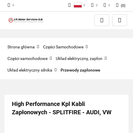
(
0
)
Polski
PLN
Zaloguj się
English
Zarejestruj się
EUR
Dodaj zgłoszenie
GBP
Zgody cookies
Strona główna
Części Samochodowe
Części samochodowe
Układ elektryczny, zapłon
Układ elektryczny silnika
Przewody zapłonowe
High Performance Kpl Kabli
Zapłonowych - SPLITFIRE - AUDI, VW