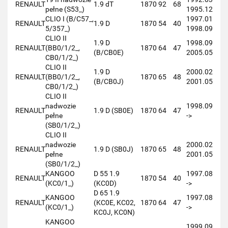
RENAULT
1.9 dT
1870
92
68
pełne (S53_)
1995.12
CLIO I (B/C57_,
1997.01
RENAULT
1.9 D
1870
54
40
5/357_)
1998.09
CLIO II
1.9 D
1998.09
RENAULT
(BB0/1/2_,
1870
64
47
(B/CB0E)
2005.05
CB0/1/2_)
CLIO II
1.9 D
2000.02
RENAULT
(BB0/1/2_,
1870
65
48
(B/CB0J)
2001.05
CB0/1/2_)
CLIO II
nadwozie
1998.09
RENAULT
1.9 D (SB0E)
1870
64
47
pełne
->
(SB0/1/2_)
CLIO II
nadwozie
2000.02
RENAULT
1.9 D (SB0J)
1870
65
48
pełne
2001.05
(SB0/1/2_)
KANGOO
D 55 1.9
1997.08
RENAULT
1870
54
40
(KC0/1_)
(KC0D)
->
D 65 1.9
KANGOO
1997.08
RENAULT
(KC0E, KC02,
1870
64
47
(KC0/1_)
->
KC0J, KC0N)
KANGOO
1999.09