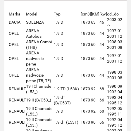
Marka
Model
Typ
[cm3]
[KM]
[kw]
od..do
2003.02
DACIA
SOLENZA
1.9 D
1870
63
46
->
ARENA
1997.01
OPEL
1.9 D
1870
60
44
Autobus
2001.12
ARENA Combi
1998.03
OPEL
1.9 D
1870
60
44
(THB)
2001.08
ARENA
1997.01
OPEL
nadwozie
1.9 D
1870
60
44
2001.12
pełne
ARENA
1998.03
OPEL
nadwozie
1.9 D
1870
60
44
2001.08
pełne (TB, TF)
19 I Chamade
1990.09
RENAULT
1.9 TD (L53K)
1870
92
68
(L53_)
1992.04
1.9 dT
1992.04
RENAULT
19 II (B/C53_)
1870
90
66
(B/C53T)
1995.12
19 II Chamade
1992.05
RENAULT
1.9 D
1870
92
68
(L53_)
1995.11
19 II Chamade
1992.04
RENAULT
1.9 dT (L53T)
1870
90
66
(L53_)
1995.12
19 II nadwozie
1992.03