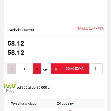
TOMIC GASKETS
Symbol:
EHG520B
58.12
58.12
DO KOSZYKA
szt.
Do
od 300 zł do 20 000 zł
przechow
Wysyłka w ciągu
24 godziny