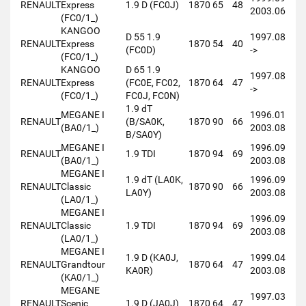
RENAULT
Express
1.9 D (FC0J)
1870
65
48
2003.06
(FC0/1_)
KANGOO
D 55 1.9
1997.08
RENAULT
Express
1870
54
40
(FC0D)
->
(FC0/1_)
KANGOO
D 65 1.9
1997.08
RENAULT
Express
(FC0E, FC02,
1870
64
47
->
(FC0/1_)
FC0J, FC0N)
1.9 dT
MEGANE I
1996.01
RENAULT
(B/SA0K,
1870
90
66
(BA0/1_)
2003.08
B/SA0Y)
MEGANE I
1996.09
RENAULT
1.9 TDI
1870
94
69
(BA0/1_)
2003.08
MEGANE I
1.9 dT (LA0K,
1996.09
RENAULT
Classic
1870
90
66
LA0Y)
2003.08
(LA0/1_)
MEGANE I
1996.09
RENAULT
Classic
1.9 TDI
1870
94
69
2003.08
(LA0/1_)
MEGANE I
1.9 D (KA0J,
1999.04
RENAULT
Grandtour
1870
64
47
KA0R)
2003.08
(KA0/1_)
MEGANE
1997.03
RENAULT
Scenic
1.9 D (JA0J)
1870
64
47