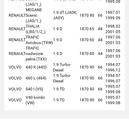
1999.09
(JA0/1_)
MEGANE
1.9 dT (JA0K,
1997.01
RENAULT
Scenic
1870
90
66
JA0Y)
1999.09
(JA0/1_)
THALIA
1998.02
RENAULT
1.9 D
1870
65
48
(LB0/1/2_)
2001.05
TRAFIC
1997.06
RENAULT
1.9 D
1870
60
44
Autobus (TXW)
2001.03
TRAFIC
1997.06
RENAULT
nadwozie
1.9 D
1870
60
44
2001.03
pełne (TXX)
1.9 Turbo-
1994.07
VOLVO
440 K (445)
1870
90
66
Diesel
1996.12
1.9 Turbo-
1994.07
VOLVO
460 L (464)
1870
90
66
Diesel
1996.07
1995.07
VOLVO
S40 I (VS)
1.9 TD
1870
90
66
1999.08
V40 kombi
1995.07
VOLVO
1.9 TD
1870
90
66
(VW)
1999.08