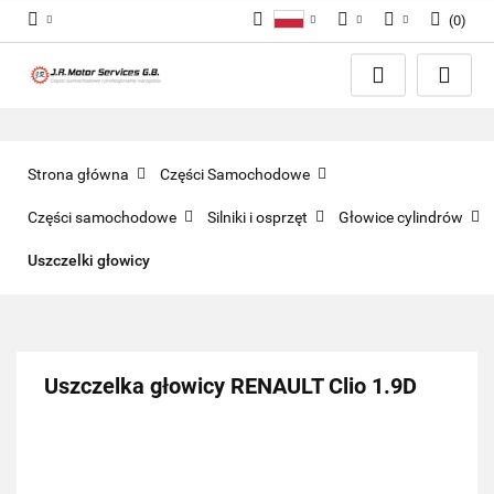
(
0
)
Polski
PLN
Zaloguj się
English
Zarejestruj się
EUR
Dodaj zgłoszenie
GBP
Zgody cookies
Strona główna
Części Samochodowe
Części samochodowe
Silniki i osprzęt
Głowice cylindrów
Uszczelki głowicy
Uszczelka głowicy RENAULT Clio 1.9D