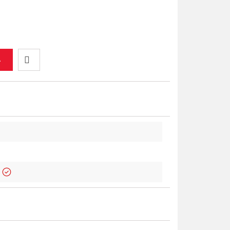
A
Do
przechowalni
!