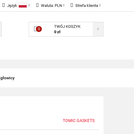
Język
Waluta:
PLN
Strefa klienta
LNOŚCI
Polski
PLN
Zaloguj się
TWÓJ KOSZYK
English
EUR
Zarejestruj się
0
0 zł
GBP
Dodaj zgłoszenie
Zgody cookies
ONENTY ELEKTRONICZNE
B2B
 głowicy
TOMIC GASKETS