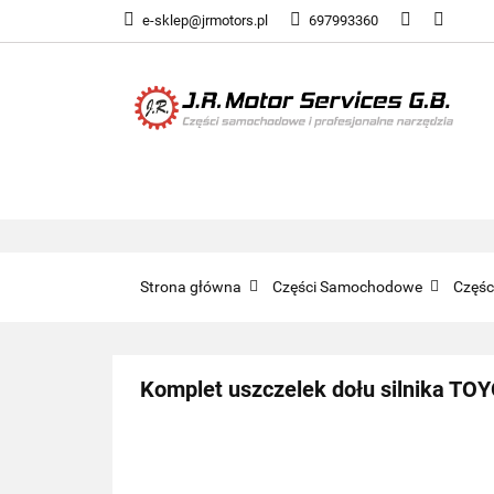
e-sklep@jrmotors.pl
697993360
UKŁADY PALIWOW
KOMPONENTY ELE
UKŁADY PALIWOWE
NARZĘDZIA
Strona główna
Części Samochodowe
Częś
Komplet uszczelek dołu silnika T