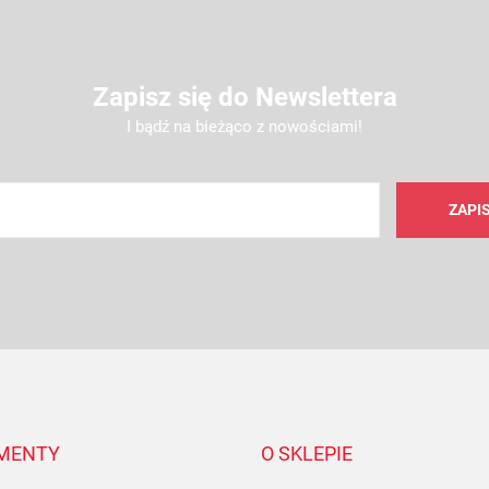
Zapisz się do Newslettera
I bądź na bieżąco z nowościami!
AMC FILTER
MENTY
O SKLEPIE