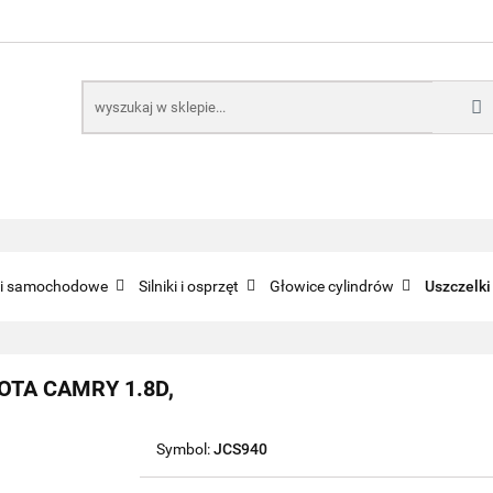
E
NARZĘDZIA
CZĘŚCI SAMOCHODOWE
AKTUA
KTRONICZNE
B2B
CZĘŚCI SAMOCHODOWE
AKTUALNOŚCI
KOMP
ci samochodowe
Silniki i osprzęt
Głowice cylindrów
Uszczelki
OYOTA CAMRY 1.8D,
Symbol:
JCS940