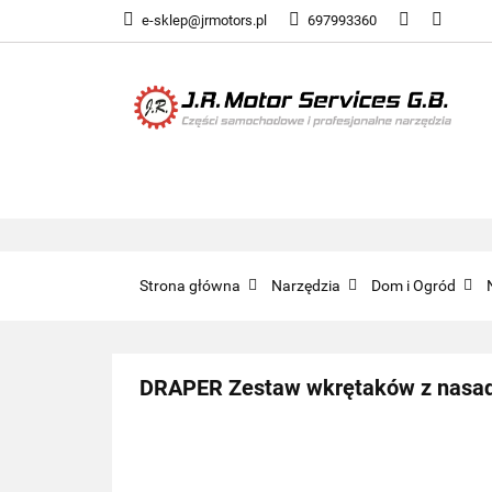
e-sklep@jrmotors.pl
697993360
UKŁADY PALIWOW
KOMPONENTY ELE
UKŁADY PALIWOWE
NARZĘDZIA
Strona główna
Narzędzia
Dom i Ogród
DRAPER Zestaw wkrętaków z nasa