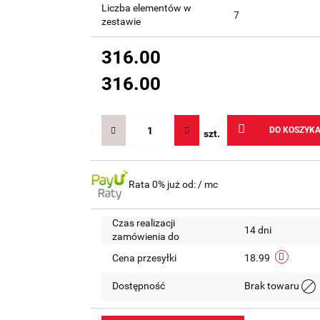
Liczba elementów w
7
zestawie
316.00
316.00
DO KOSZYK
szt.
Rata 0% już od:
/ mc
Czas realizacji
14 dni
zamówienia do
Cena przesyłki
18.99
Dostępność
Brak towaru