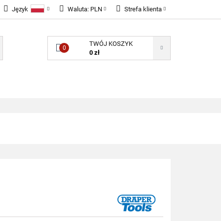
Język
Waluta:
PLN
Strefa klienta
LNOŚCI
Polski
PLN
Zaloguj się
TWÓJ KOSZYK
English
EUR
Zarejestruj się
0
0 zł
GBP
Dodaj zgłoszenie
Zgody cookies
ONENTY ELEKTRONICZNE
B2B