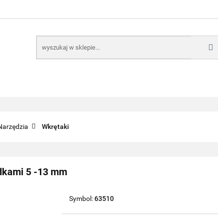
E
NARZĘDZIA
CZĘŚCI SAMOCHODOWE
AKTUA
KTRONICZNE
B2B
CZĘŚCI SAMOCHODOWE
AKTUALNOŚCI
KOMP
Narzędzia
Wkrętaki
dkami 5 -13 mm
Symbol:
63510