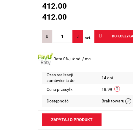
412.00
412.00
DO KOSZYK
szt.
Rata 0% już od:
/ mc
Czas realizacji
14 dni
zamówienia do
Cena przesyłki
18.99
Dostępność
Brak towaru
ZAPYTAJ O PRODUKT