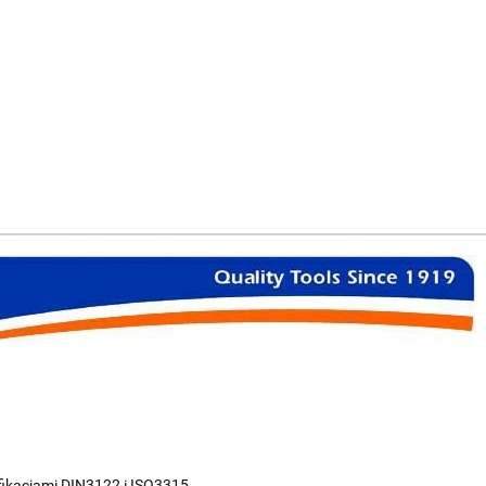
fikacjami DIN3122 i ISO3315