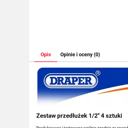
Opis
Opinie i oceny (0)
Zestaw przedłużek 1/2'' 4 sztuki
Produkowane i testowane ogólnie zgodnie ze specy