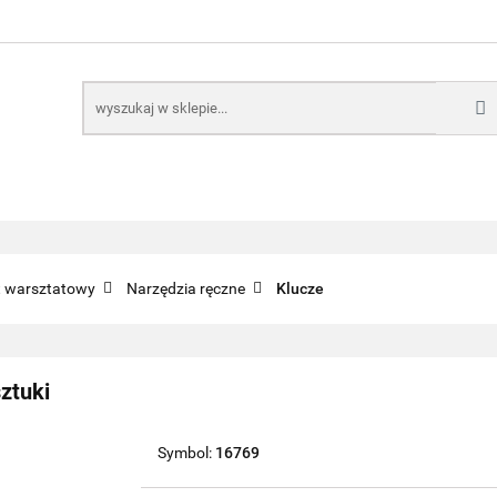
E
NARZĘDZIA
CZĘŚCI SAMOCHODOWE
AKTUA
KTRONICZNE
B2B
CZĘŚCI SAMOCHODOWE
AKTUALNOŚCI
KOMP
ęt warsztatowy
Narzędzia ręczne
Klucze
ztuki
Symbol:
16769