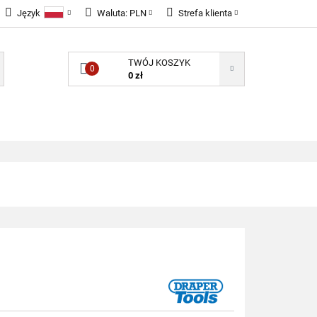
Język
Waluta:
PLN
Strefa klienta
LNOŚCI
Polski
PLN
Zaloguj się
TWÓJ KOSZYK
English
EUR
Zarejestruj się
0
0 zł
GBP
Dodaj zgłoszenie
Zgody cookies
ONENTY ELEKTRONICZNE
B2B