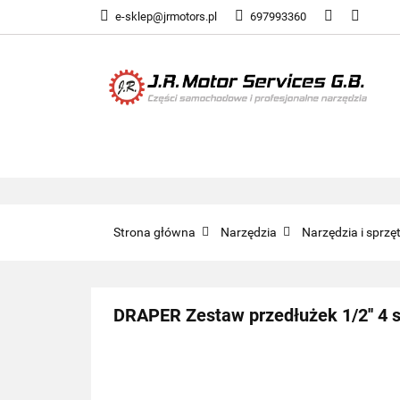
e-sklep@jrmotors.pl
697993360
UKŁADY PALIWOW
KOMPONENTY ELE
UKŁADY PALIWOWE
NARZĘDZIA
Strona główna
Narzędzia
Narzędzia i sprz
DRAPER Zestaw przedłużek 1/2'' 4 s