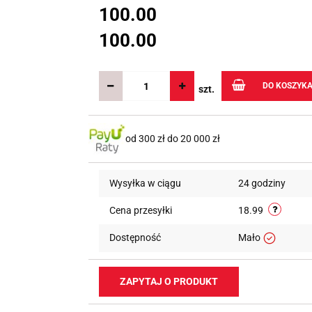
100.00
100.00
DO KOSZYK
szt.
od 300 zł do 20 000 zł
Wysyłka w ciągu
24 godziny
Cena przesyłki
18.99
Dostępność
Mało
ZAPYTAJ O PRODUKT