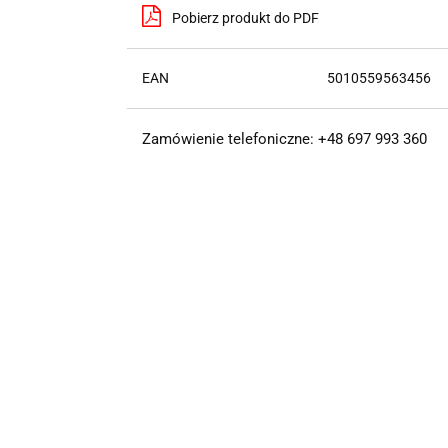
Pobierz produkt do PDF
EAN
5010559563456
Zamówienie telefoniczne: +48 697 993 360