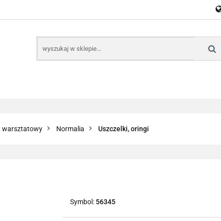
E
NARZĘDZIA
CZĘŚCI SAMOCHODOWE
AKTU
KTRONICZNE
B2B
CZĘŚCI SAMOCHODOWE
AKTUALNOŚCI
KOM
ęt warsztatowy
Normalia
Uszczelki, oringi
Symbol:
56345