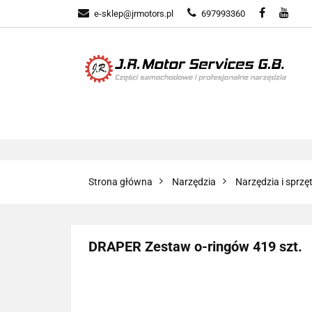
e-sklep@jrmotors.pl
697993360
UKŁADY PALIWOW
KOMPONENTY ELE
UKŁADY PALIWOWE
NARZĘDZIA
Strona główna
Narzędzia
Narzędzia i sprz
DRAPER Zestaw o-ringów 419 szt.