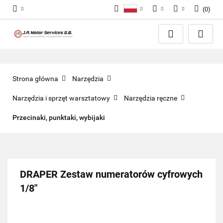
(
0
)
Polski
PLN
Zaloguj się
English
Zarejestruj się
EUR
Dodaj zgłoszenie
GBP
Zgody cookies
Strona główna
Narzędzia
Narzędzia i sprzęt warsztatowy
Narzędzia ręczne
Przecinaki, punktaki, wybijaki
DRAPER Zestaw numeratorów cyfrowych
1/8"