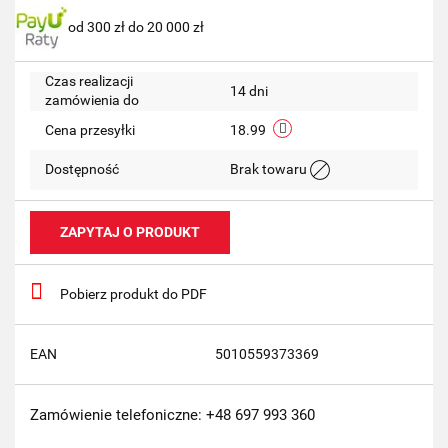
od 300 zł do 20 000 zł
przechow
Czas realizacji
14 dni
zamówienia do
Cena przesyłki
18.99
Dostępność
Brak towaru
ZAPYTAJ O PRODUKT
Pobierz produkt do PDF
EAN
5010559373369
Zamówienie telefoniczne: +48 697 993 360