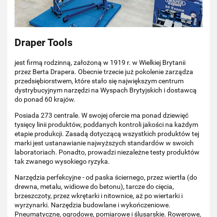
Draper Tools
jest firmą rodzinną, założoną w 1919 r. w Wielkiej Brytanii
przez Berta Drapera. Obecnie trzecie już pokolenie zarządza
przedsiębiorstwem, które stało się największym centrum
dystrybucyjnym narzędzi na Wyspach Brytyjskich i dostawcą
do ponad 60 krajów.
Posiada 273 centrale. W swojej ofercie ma ponad dziewięć
tysięcy linii produktów, poddanych kontroli jakości na każdym
etapie produkcji. Zasadą dotyczącą wszystkich produktów tej
marki jest ustanawianie najwyższych standardów w swoich
laboratoriach. Ponadto, prowadzi niezależne testy produktów
tak zwanego wysokiego ryzyka.
Narzędzia perfekcyjne - od paska ściernego, przez wiertła (do
drewna, metalu, widiowe do betonu), tarcze do cięcia,
brzeszczoty, przez wkrętarki i nitownice, aż po wiertarki i
wyrzynarki. Narzędzia budowlane i wykończeniowe.
Pneumatyczne, ogrodowe, pomiarowe i ślusarskie. Rowerowe,