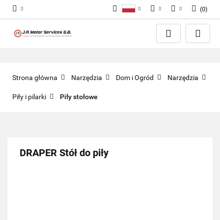
(
0
)
Polski
PLN
Zaloguj się
English
Zarejestruj się
EUR
Dodaj zgłoszenie
GBP
Zgody cookies
Strona główna
Narzędzia
Dom i Ogród
Narzędzia
Piły i pilarki
Piły stołowe
DRAPER Stół do piły