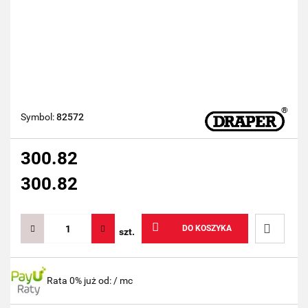
Symbol:
82572
300.82
300.82
DO KOSZYKA
szt.
Do
Rata 0% już od:
/ mc
przechow