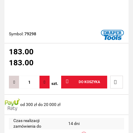
Symbol:
79298
183.00
183.00
DO KOSZYKA
szt.
Do
od 300 zł do 20 000 zł
przechow
Czas realizacji
14 dni
zamówienia do