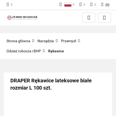
(
0
)
Polski
PLN
Zaloguj się
English
Zarejestruj się
EUR
Dodaj zgłoszenie
GBP
Zgody cookies
Strona główna
Narzędzia
Przemysł
Odzież robocza i BHP
Rękawice
DRAPER Rękawice lateksowe białe
rozmiar L 100 szt.