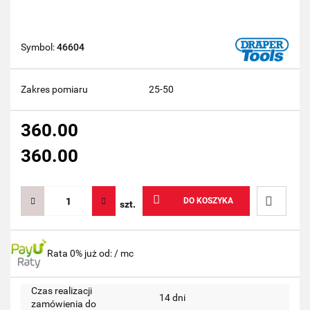
Symbol:
46604
Zakres pomiaru
25-50
360.00
360.00
DO KOSZYKA
szt.
Do
Rata 0% już od:
/ mc
przechow
Czas realizacji
14 dni
zamówienia do