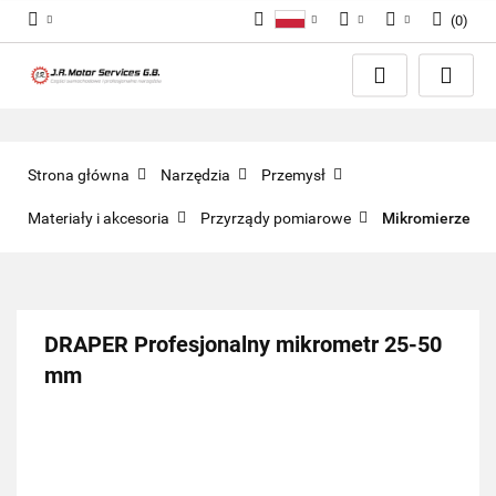
(
0
)
Polski
PLN
Zaloguj się
English
Zarejestruj się
EUR
Dodaj zgłoszenie
GBP
Zgody cookies
Strona główna
Narzędzia
Przemysł
Materiały i akcesoria
Przyrządy pomiarowe
Mikromierze
DRAPER Profesjonalny mikrometr 25-50
mm