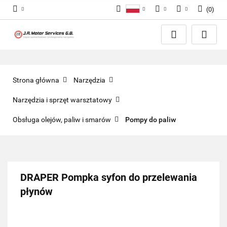
(
0
)
Polski
PLN
Zaloguj się
English
Zarejestruj się
EUR
Dodaj zgłoszenie
GBP
Zgody cookies
Strona główna
Narzędzia
Narzędzia i sprzęt warsztatowy
Obsługa olejów, paliw i smarów
Pompy do paliw
DRAPER Pompka syfon do przelewania
płynów