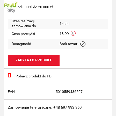
od 300 zł do 20 000 zł
przechow
Czas realizacji
14 dni
zamówienia do
Cena przesyłki
18.99
Dostępność
Brak towaru
ZAPYTAJ O PRODUKT
Pobierz produkt do PDF
EAN
5010559436507
Zamówienie telefoniczne: +48 697 993 360