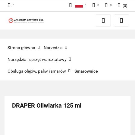
(
0
)
Polski
PLN
Zaloguj się
English
Zarejestruj się
EUR
Dodaj zgłoszenie
GBP
Zgody cookies
Strona główna
Narzędzia
Narzędzia i sprzęt warsztatowy
Obsługa olejów, paliw i smarów
Smarownice
DRAPER Oliwiarka 125 ml