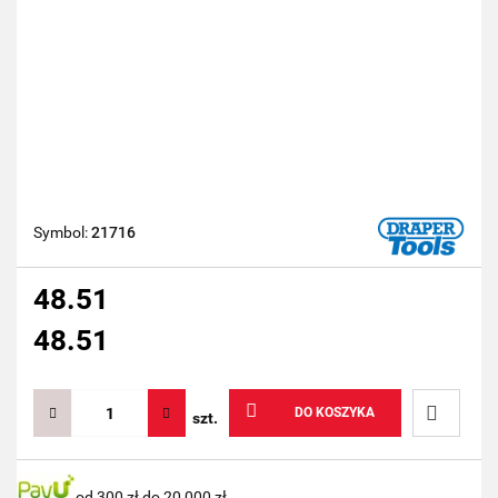
Symbol:
21716
48.51
48.51
DO KOSZYKA
szt.
Do
od 300 zł do 20 000 zł