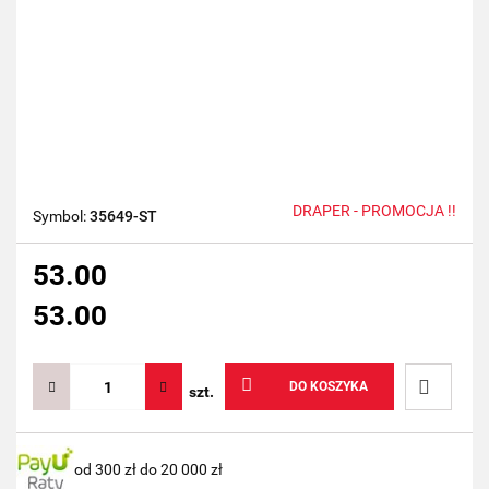
DRAPER - PROMOCJA !!
Symbol:
35649-ST
53.00
53.00
DO KOSZYKA
szt.
Do
od 300 zł do 20 000 zł
przechow