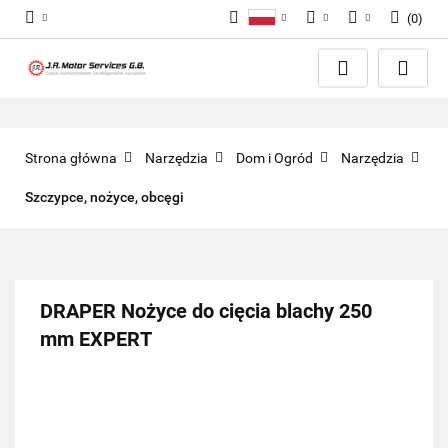
(
0
)
Polski
PLN
Zaloguj się
English
Zarejestruj się
EUR
Dodaj zgłoszenie
GBP
Zgody cookies
Strona główna
Narzędzia
Dom i Ogród
Narzędzia
Szczypce, nożyce, obcęgi
DRAPER Nożyce do cięcia blachy 250
mm EXPERT