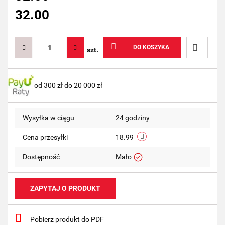
32.00
DO KOSZYKA
szt.
Do
od 300 zł do 20 000 zł
przechow
Wysyłka w ciągu
24 godziny
Cena przesyłki
18.99
Dostępność
Mało
ZAPYTAJ O PRODUKT
Pobierz produkt do PDF