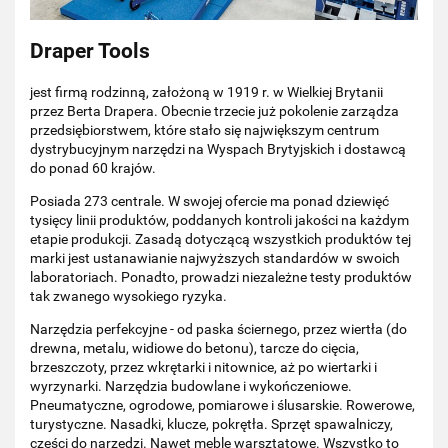
Draper Tools
jest firmą rodzinną, założoną w 1919 r. w Wielkiej Brytanii
przez Berta Drapera. Obecnie trzecie już pokolenie zarządza
przedsiębiorstwem, które stało się największym centrum
dystrybucyjnym narzędzi na Wyspach Brytyjskich i dostawcą
do ponad 60 krajów.
Posiada 273 centrale. W swojej ofercie ma ponad dziewięć
tysięcy linii produktów, poddanych kontroli jakości na każdym
etapie produkcji. Zasadą dotyczącą wszystkich produktów tej
marki jest ustanawianie najwyższych standardów w swoich
laboratoriach. Ponadto, prowadzi niezależne testy produktów
tak zwanego wysokiego ryzyka.
Narzędzia perfekcyjne - od paska ściernego, przez wiertła (do
drewna, metalu, widiowe do betonu), tarcze do cięcia,
brzeszczoty, przez wkrętarki i nitownice, aż po wiertarki i
wyrzynarki. Narzędzia budowlane i wykończeniowe.
Pneumatyczne, ogrodowe, pomiarowe i ślusarskie. Rowerowe,
turystyczne. Nasadki, klucze, pokrętła. Sprzęt spawalniczy,
części do narzędzi. Nawet meble warsztatowe. Wszystko to