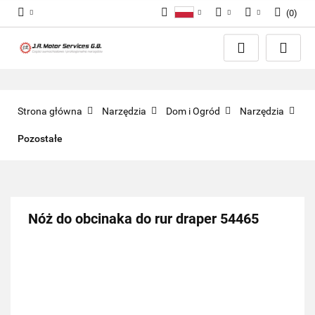
(
0
)
Polski
PLN
Zaloguj się
English
Zarejestruj się
EUR
Dodaj zgłoszenie
GBP
Zgody cookies
Strona główna
Narzędzia
Dom i Ogród
Narzędzia
Pozostałe
Nóż do obcinaka do rur draper 54465