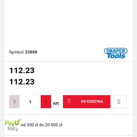
Symbol:
33888
112.23
112.23
DO KOSZYKA
szt.
Do
od 300 zł do 20 000 zł
przechow