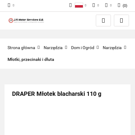
(
0
)
Polski
PLN
Zaloguj się
English
Zarejestruj się
EUR
Dodaj zgłoszenie
GBP
Zgody cookies
Strona główna
Narzędzia
Dom i Ogród
Narzędzia
Młotki, przecinaki i dłuta
DRAPER Młotek blacharski 110 g