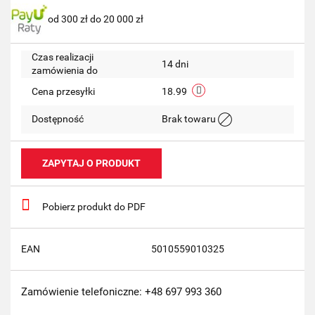
od 300 zł do 20 000 zł
przechow
Czas realizacji
14 dni
zamówienia do
Cena przesyłki
18.99
Dostępność
Brak towaru
ZAPYTAJ O PRODUKT
Pobierz produkt do PDF
EAN
5010559010325
Zamówienie telefoniczne: +48 697 993 360