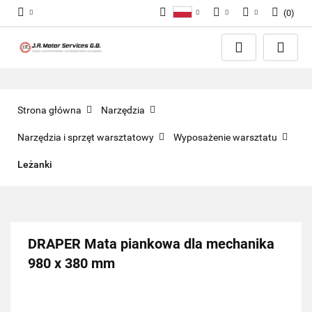
(
0
)
Polski
PLN
Zaloguj się
English
Zarejestruj się
EUR
Dodaj zgłoszenie
GBP
Zgody cookies
Strona główna
Narzędzia
Narzędzia i sprzęt warsztatowy
Wyposażenie warsztatu
Leżanki
DRAPER Mata piankowa dla mechanika
980 x 380 mm