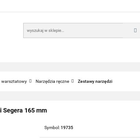
E
NARZĘDZIA
CZĘŚCI SAMOCHODOWE
AKTUA
KTRONICZNE
B2B
CZĘŚCI SAMOCHODOWE
AKTUALNOŚCI
KOMP
ęt warsztatowy
Narzędzia ręczne
Zestawy narzędzi
ni Segera 165 mm
Symbol:
19735