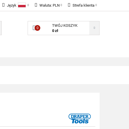
Język
Waluta:
PLN
Strefa klienta
LNOŚCI
Polski
PLN
Zaloguj się
TWÓJ KOSZYK
English
EUR
Zarejestruj się
0
0 zł
GBP
Dodaj zgłoszenie
Zgody cookies
ONENTY ELEKTRONICZNE
B2B