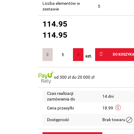
Liczba elementów w
5
zestawie
114.95
114.95
DO KOSZYK
szt.
od 300 zł do 20 000 zł
Czas realizacji
14 dni
zamówienia do
Cena przesyłki
18.99
Dostępność
Brak towaru