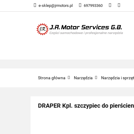
e-sklep@jrmotors.pl
697993360
UKŁADY PALIWOW
KOMPONENTY ELE
UKŁADY PALIWOWE
NARZĘDZIA
Strona główna
Narzędzia
Narzędzia i sprz
DRAPER Kpl. szczypiec do pierście