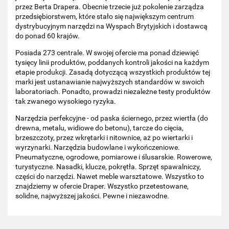
przez Berta Drapera. Obecnie trzecie już pokolenie zarządza
przedsiębiorstwem, które stało się największym centrum
dystrybucyjnym narzędzi na Wyspach Brytyjskich i dostawcą
do ponad 60 krajów.
Posiada 273 centrale. W swojej ofercie ma ponad dziewięć
tysięcy linii produktów, poddanych kontroli jakości na każdym
etapie produkcji. Zasadą dotyczącą wszystkich produktów tej
marki jest ustanawianie najwyższych standardów w swoich
laboratoriach. Ponadto, prowadzi niezależne testy produktów
tak zwanego wysokiego ryzyka.
Narzędzia perfekcyjne - od paska ściernego, przez wiertła (do
drewna, metalu, widiowe do betonu), tarcze do cięcia,
brzeszczoty, przez wkrętarki i nitownice, aż po wiertarki i
wyrzynarki. Narzędzia budowlane i wykończeniowe.
Pneumatyczne, ogrodowe, pomiarowe i ślusarskie. Rowerowe,
turystyczne. Nasadki, klucze, pokrętła. Sprzęt spawalniczy,
części do narzędzi. Nawet meble warsztatowe. Wszystko to
znajdziemy w ofercie Draper. Wszystko przetestowane,
solidne, najwyższej jakości. Pewne i niezawodne.