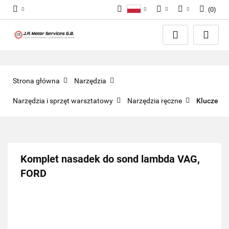
(
0
)
Polski
PLN
Zaloguj się
English
Zarejestruj się
EUR
Dodaj zgłoszenie
GBP
Zgody cookies
Strona główna
Narzędzia
Narzędzia i sprzęt warsztatowy
Narzędzia ręczne
Klucze
Komplet nasadek do sond lambda VAG,
FORD