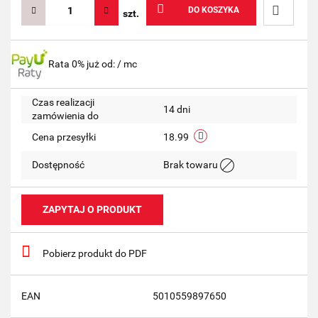
DO KOSZYKA
szt.
Do
Rata 0% już od:
/ mc
przechow
Czas realizacji
14 dni
zamówienia do
Cena przesyłki
18.99
Dostępność
Brak towaru
ZAPYTAJ O PRODUKT
Pobierz produkt do PDF
EAN
5010559897650