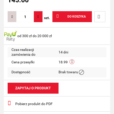
145.00
DO KOSZYKA
szt.
Do
od 300 zł do 20 000 zł
przechow
Czas realizacji
14 dni
zamówienia do
Cena przesyłki
18.99
Dostępność
Brak towaru
ZAPYTAJ O PRODUKT
Pobierz produkt do PDF