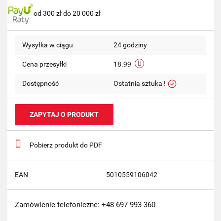
od 300 zł do 20 000 zł
przechow
Wysyłka w ciągu
24 godziny
Cena przesyłki
18.99
Dostępność
Ostatnia sztuka !
ZAPYTAJ O PRODUKT
Pobierz produkt do PDF
EAN
5010559106042
Zamówienie telefoniczne: +48 697 993 360