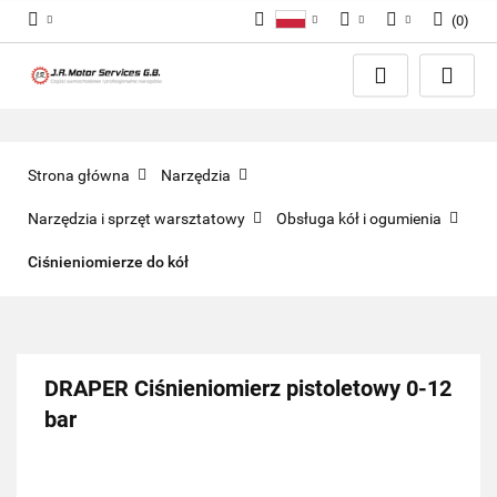
(
0
)
Polski
PLN
Zaloguj się
English
Zarejestruj się
EUR
Dodaj zgłoszenie
GBP
Zgody cookies
Strona główna
Narzędzia
Narzędzia i sprzęt warsztatowy
Obsługa kół i ogumienia
Ciśnieniomierze do kół
DRAPER Ciśnieniomierz pistoletowy 0-12
bar