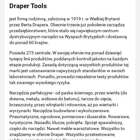
Draper Tools
jest firmą rodzinną, założoną w 1919 r. w Wielkiej Brytanii
przez Berta Drapera. Obecnie trzecie już pokolenie zarządza
przedsiębiorstwem, które stało się największym centrum
dystrybucyjnym narzędzi na Wyspach Brytyjskich i dostawcą
do ponad 60 krajów.
Posiada 273 centrale. W swojej ofercie ma ponad dziewięć
tysięcy linii produktów, poddanych kontroli jakości na każdym
etapie produkcji. Zasadą dotyczącą wszystkich produktów tej
marki jest ustanawianie najwyższych standardów w swoich
laboratoriach. Ponadto, prowadzi niezależne testy produktów
tak zwanego wysokiego ryzyka.
Narzędzia perfekcyjne - od paska ściernego, przez wiertła (do
drewna, metalu, widiowe do betonu), tarcze do cięcia,
brzeszczoty, przez wkrętarki i nitownice, aż po wiertarki i
wyrzynarki. Narzędzia budowlane i wykończeniowe.
Pneumatyczne, ogrodowe, pomiarowe i ślusarskie. Rowerowe,
turystyczne. Nasadki, klucze, pokrętła. Sprzęt spawalniczy,
części do narzędzi. Nawet meble warsztatowe. Wszystko to
znajdziemy w ofercie Draper. Wszystko przetestowane,