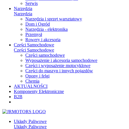
Serwis
Narzędzia
Narzędzia
Narzędzia i sprzęt warsztatowy
Dom i Ogród
Narzędzia - elektronika
Przemysł
Rowery i akcesoria
Części Samochodowe
Części Samochodowe
Części samochodowe
Wyposażenie i akcesoria samochodowe
Części i wyposażenie motocyklowe
Części do maszyn i innych pojazdów
Opony i felgi
Chemia
AKTUALNOŚCI
Komponenty Elektroniczne
B2B
Układy Paliwowe
Układy Paliwowe