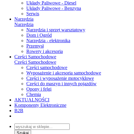
Układy Paliwowe - Diesel
Układy Paliwowe - Benzyna
Serwis
Narzędzia
Narzędzia
Narzędzia i sprzęt warsztatowy
Dom i Ogród
Narzędzia - elektronika
Przemysł
Rowery i akcesoria
Części Samochodowe
Części Samochodowe
Części samochodowe
Wyposażenie i akcesoria samochodowe
Części i wyposażenie motocyklowe
Części do maszyn i innych pojazdów
Opony i felgi
Chemia
AKTUALNOŚCI
Komponenty Elektroniczne
B2B