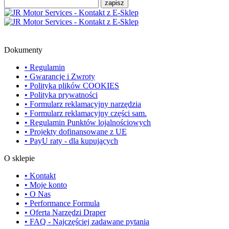
Dokumenty
• Regulamin
• Gwarancje i Zwroty
• Polityka plików COOKIES
• Polityka prywatności
• Formularz reklamacyjny narzędzia
• Formularz reklamacyjny części sam.
• Regulamin Punktów lojalnościowych
• Projekty dofinansowane z UE
• PayU raty - dla kupujących
O sklepie
• Kontakt
• Moje konto
• O Nas
• Performance Formula
• Oferta Narzędzi Draper
• FAQ - Najczęściej zadawane pytania