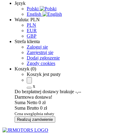
Język
Polski
English
Waluta:
PLN
PLN
EUR
GBP
Strefa klienta
Zaloguj się
Zarejestruj się
Dodaj zgłoszenie
Zgody cookies
Koszyk
(
0
)
Koszyk jest pusty
x
Do bezpłatnej dostawy brakuje
-,--
Darmowa dostawa!
Suma Netto
0 zł
Suma Brutto
0 zł
Cena uwzględnia rabaty
Realizuj zamówienie