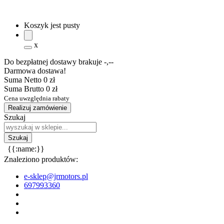
Koszyk jest pusty
x
Do bezpłatnej dostawy brakuje
-,--
Darmowa dostawa!
Suma Netto
0 zł
Suma Brutto
0 zł
Cena uwzględnia rabaty
Realizuj zamówienie
Szukaj
{{:name:}}
Znaleziono produktów:
e-sklep@jrmotors.pl
697993360