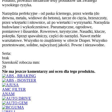
Ponadto, prowadzi niezależne testy produktów tak zwanego
wysokiego ryzyka.
Narzędzia perfekcyjne - od paska ściernego, przez wiertła (do
drewna, metalu, widiowe do betonu), tarcze do cięcia, brzeszczoty,
przez wkrętarki i nitownice, aż po wiertarki i wyrzynarki. Narzędzia
budowlane i wykończeniowe. Pneumatyczne, ogrodowe,
pomiarowe i ślusarskie. Rowerowe, turystyczne. Nasadki, klucze,
pokrętła. Sprzęt spawalniczy, części do narzędzi. Nawet meble
warsztatowe. Wszystko to znajdziemy w ofercie Draper. Wszystko
przetestowane, solidne, najwyższej jakości. Pewne i niezawodne.
Seria:
brak
Szerokość robocza mm:
29
Nie ma jeszcze komentarzy ani ocen dla tego produktu.
AMC FILTER
ANAM