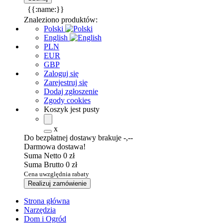
{{:name:}}
Znaleziono produktów:
Polski
English
PLN
EUR
GBP
Zaloguj się
Zarejestruj się
Dodaj zgłoszenie
Zgody cookies
Koszyk jest pusty
x
Do bezpłatnej dostawy brakuje
-,--
Darmowa dostawa!
Suma Netto
0 zł
Suma Brutto
0 zł
Cena uwzględnia rabaty
Realizuj zamówienie
Strona główna
Narzędzia
Dom i Ogród