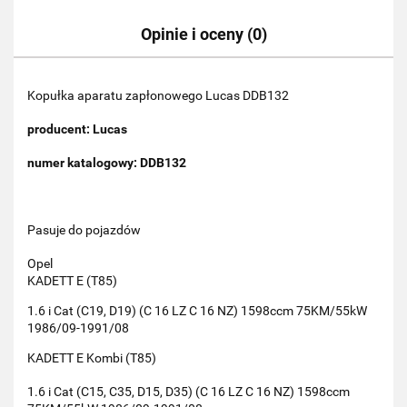
Opinie i oceny (0)
Kopułka aparatu zapłonowego Lucas DDB132
producent: Lucas
numer katalogowy: DDB132
Pasuje do pojazdów
Opel
KADETT E (T85)
1.6 i Cat (C19, D19) (C 16 LZ C 16 NZ) 1598ccm 75KM/55kW
1986/09-1991/08
KADETT E Kombi (T85)
1.6 i Cat (C15, C35, D15, D35) (C 16 LZ C 16 NZ) 1598ccm