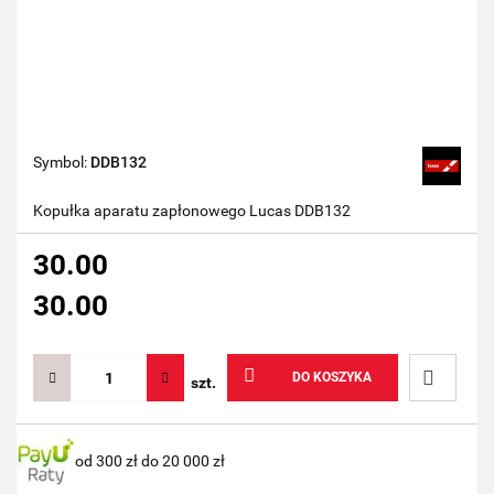
Symbol:
DDB132
Kopułka aparatu zapłonowego Lucas DDB132
30.00
30.00
DO KOSZYKA
szt.
Do
od 300 zł do 20 000 zł
przechow