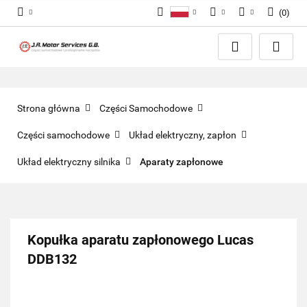
(
0
)
Polski
PLN
Zaloguj się
English
Zarejestruj się
EUR
Dodaj zgłoszenie
GBP
Zgody cookies
Strona główna
Części Samochodowe
Części samochodowe
Układ elektryczny, zapłon
Układ elektryczny silnika
Aparaty zapłonowe
Kopułka aparatu zapłonowego Lucas
DDB132