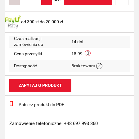
Do
od 300 zł do 20 000 zł
przechow
Czas realizacji
14 dni
zamówienia do
Cena przesyłki
18.99
Dostępność
Brak towaru
ZAPYTAJ O PRODUKT
Pobierz produkt do PDF
Zamówienie telefoniczne: +48 697 993 360