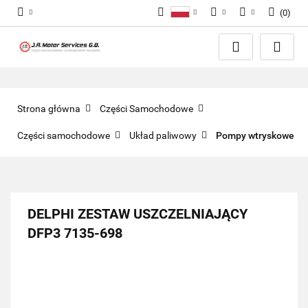
(
0
)
Polski
PLN
Zaloguj się
English
Zarejestruj się
EUR
Dodaj zgłoszenie
GBP
Zgody cookies
Strona główna
Części Samochodowe
Części samochodowe
Układ paliwowy
Pompy wtryskowe
DELPHI ZESTAW USZCZELNIAJĄCY
DFP3 7135-698